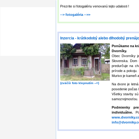
Prezrite si fotogalériu venovanú tejto udalosti !
--> fotogaléria -->>
Inzercia - krátkodobý alebo dlhodobý prená
Ponúkame na krá
Dvorníky.
Obec Dvorníky j
Slovenska. Dom 
predurčuje na ch
prírode a pokoju.
Murivo je kameň a 
(zväčši foto klepnutím -->)
Na dvore je letn
posedenie počas l
Všetky stavby sú
samozrejmosťou.
Podmienky pr
individuálne.
Pod
www.dvorniky.c
info@dvorniky.