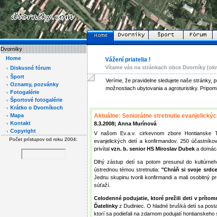
Vážení priatelia !
Vítame vás na stránkach obce Dvorníky (okr
Veríme, že pravidelne sledujete naše stránky, pri
možnostiach ubytovania a agroturistiky. Pripom
Aktuálne: Seniorátne stretnutie evanjelický
8.3.2008; Anna Murínová
V našom Ev.a.v. cirkevnom zbore Hontianske T
evanjelických detí a konfirmandov. 250 účastníko
privítal
vzn. b. senior HS Miroslav Dubek
a domá
Dlhý zástup detí sa potom presunul do kultúrneh
ústrednou témou stretnutia:
"Chráň si svoje srdc
Jednu skupinu tvorili konfirmandi a mali osobitný 
súťaží.
Celodenné podujatie, ktoré prežili deti v príto
Ďatelinky
z Dudiniec. O hladné brušká detí sa post
ktorí sa podieľali na zdarnom podujatí hontianskeho 