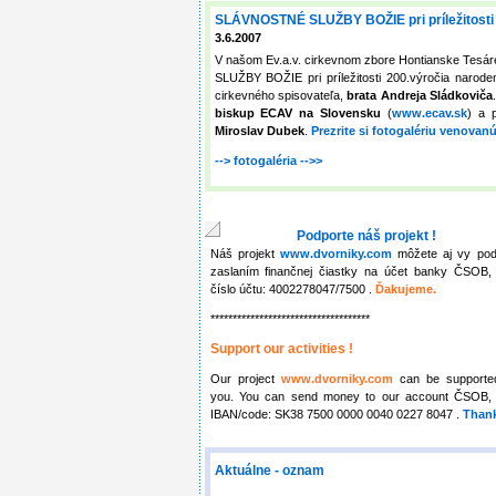
SLÁVNOSTNÉ SLUŽBY BOŽIE pri príležitost
3.6.2007
V našom Ev.a.v. cirkevnom zbore Hontianske Tesá
SLUŽBY BOŽIE pri príležitosti 200.výročia narod
cirkevného spisovateľa,
brata Andreja Sládkoviča
biskup ECAV na Slovensku
(
www.ecav.sk
) a 
Miroslav Dubek
.
Prezrite si fotogalériu venovanú 
--> fotogaléria -->>
Podporte náš projekt !
Náš projekt
www.dvorniky.com
môžete aj vy pod
zaslaním finančnej čiastky na účet banky ČSOB, 
číslo účtu: 4002278047/7500 .
Ďakujeme.
************************************
Support our activities !
Our project
www.dvorniky.com
can be supporte
you. You can send money to our account ČSOB, 
IBAN/code: SK38 7500 0000 0040 0227 8047 .
Thank
Aktuálne - oznam